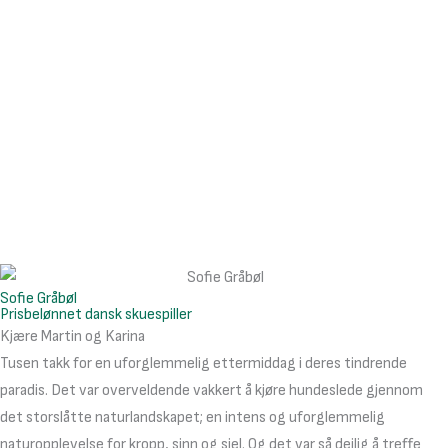
Sofie Gråbøl
Prisbelønnet dansk skuespiller
Kjære Martin og Karina
Tusen takk for en uforglemmelig ettermiddag i deres tindrende
paradis. Det var overveldende vakkert å kjøre hundeslede gjennom
det storslåtte naturlandskapet; en intens og uforglemmelig
naturopplevelse for kropp, sinn og sjel. Og det var så deilig å treffe