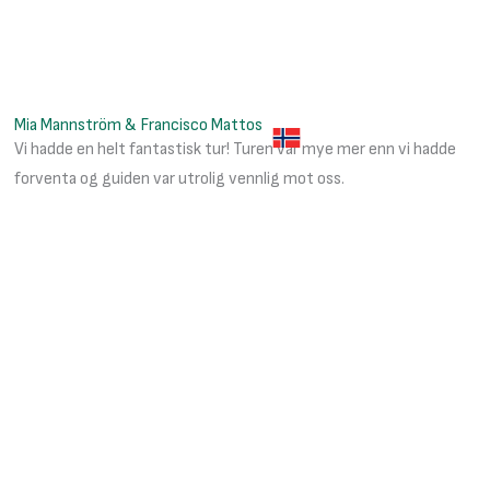
BLOGGEN
KONTAKT
LOGIN
Mia Mannström & Francisco Mattos
NO
Vi hadde en helt fantastisk tur! Turen var mye mer enn vi hadde
forventa og guiden var utrolig vennlig mot oss.