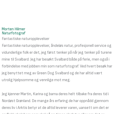
TURER
OM OSS
JOBB
Morten Hilmer
Naturfotograf
Fantastiske naturopplevelser
Fantastiske naturopplevelser, åndeløs natur, profesjonell service og
vidunderlige folk er det, jeg først tenker på når jeg tenker på turene
mine til Svalbard. Jeg har besøkt Svalbard både på ferie, men også i
forbindelse med jobben min som naturfotograf. Ved hvert besøk har
jeg benyttet meg av Green Dog Svalbard og de har alltid vært
utrolig hjelpsomme og vennlige mot meg.
Jeg kjenner Martin, Karina og barna deres helt tilbake fra deres tid i
Nordøst Grønland. De mange års erfaring de har oppnådd gjennom
deres liv i Arktis betyr at de alltid leverer varen, uansett om det er