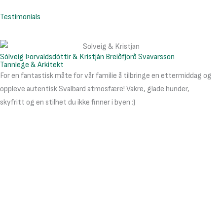
Hopp
Testimonials
rett
til
innholdet
Sólveig Þorvaldsdóttir & Kristján Breiðfjörð Svavarsson
Tannlege & Arkitekt
For en fantastisk måte for vår familie å tilbringe en ettermiddag og
oppleve autentisk Svalbard atmosfære! Vakre, glade hunder,
skyfritt og en stilhet du ikke finner i byen :)