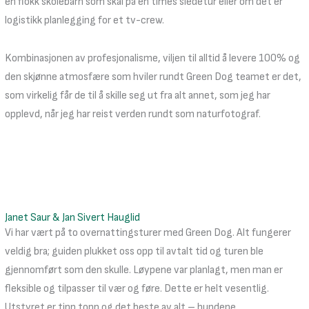
en flokk skolebarn som skal på en times sledetur eller om det er
logistikk planlegging for et tv-crew.
Kombinasjonen av profesjonalisme, viljen til alltid å levere 100% og
den skjønne atmosfære som hviler rundt Green Dog teamet er det,
som virkelig får de til å skille seg ut fra alt annet, som jeg har
opplevd, når jeg har reist verden rundt som naturfotograf.
Janet Saur & Jan Sivert Hauglid
Vi har vært på to overnattingsturer med Green Dog. Alt fungerer
veldig bra; guiden plukket oss opp til avtalt tid og turen ble
gjennomført som den skulle. Løypene var planlagt, men man er
fleksible og tilpasser til vær og føre. Dette er helt vesentlig.
Utstyret er tipp topp og det beste av alt – hundene.