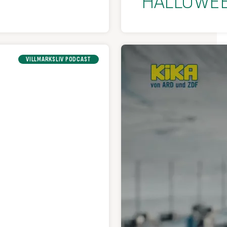
HALLOWEE
VILLMARKSLIV PODCAST