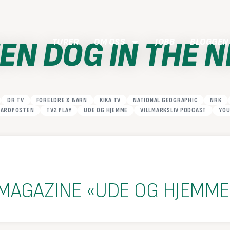
EN DOG IN THE 
TURER
OM OSS
JOBB
BLOGGEN
DR TV
FORELDRE & BARN
KIKA TV
NATIONAL GEOGRAPHIC
NRK
BARDPOSTEN
TV2 PLAY
UDE OG HJEMME
VILLMARKSLIV PODCAST
YOU
 MAGAZINE «UDE OG HJEMME