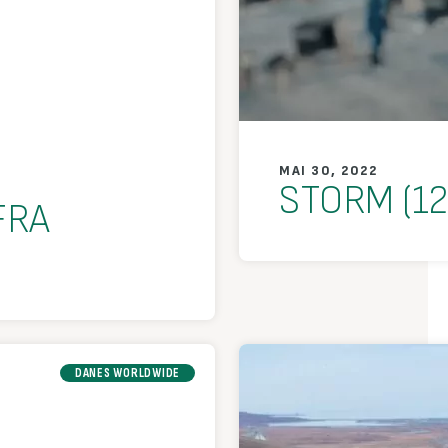
MAI 30, 2022
STORM (1
FRA
DANES WORLDWIDE