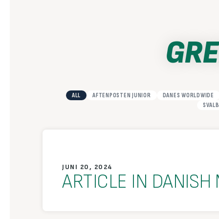
Hopp
rett
til
GRE
innholdet
ALL
AFTENPOSTEN JUNIOR
DANES WORLDWIDE
SVAL
JUNI 20, 2024
ARTICLE IN DANISH