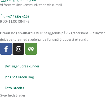
post@greendog.no
Vi foretrækker kommunikation via e-mail.
+47 4884 4153
9:00-11:00 (GMT+2)
Green Dog Svalbard A/S
er beliggende på 78 grader nord. Vi tilbyder
guidede ture med slædehunde for små grupper året rundt.
F
I
T
a
n
r
c
s
i
e
t
p
Det siger vores kunder
b
a
a
o
g
d
Jobs hos Green Dog
o
r
v
k
a
i
Foto-kredits
-
m
s
Sværhedsgrader
f
o
r