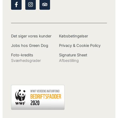
F
I
T
a
n
r
c
s
i
e
t
p
b
a
a
o
g
d
o
r
v
Det siger vores kunder
Købsbetingelser
k
a
i
-
m
s
Jobs hos Green Dog
Privacy & Cookie Policy
f
o
r
Foto-kredits
Signature Sheet
Sværhedsgrader
Afbestilling