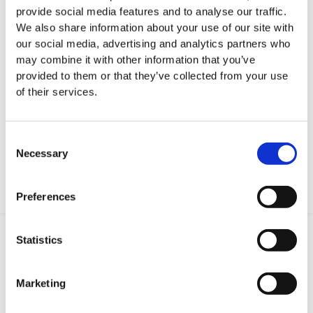
provide social media features and to analyse our traffic.
5. september 2019
We also share information about your use of our site with
our social media, advertising and analytics partners who
Kærlighed ved første bjæf
may combine it with other information that you’ve
provided to them or that they’ve collected from your use
Det var kærlighed ved første blik, da vi mødte Vegi på en
of their services.
slædetur med Green Dog i Maj 2017 og i September det
samme år, ankom hun hos os på fastlandet. Der var
ingen tvivl, denne frøken måtte vi have!
Consent
Necessary
Selection
Læs mere
Preferences
Statistics
Marketing